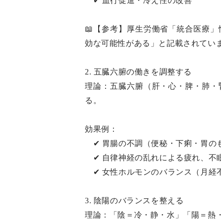
✔ 血行促進・冷え性の改善
📖【参考】厚生労働省「統合医療
効な可能性がある」と記載されてい
2. 五臓六腑の働きを調整する
理論：五臓六腑（肝・心・脾・肺・
る。
効果例：
✔ 胃腸の不調（便秘・下痢・胃の
✔ 自律神経の乱れによる疲れ、不
✔ 女性ホルモンのバランス（月経
3. 陰陽のバランスを整える
理論：「陰＝冷・静・水」「陽＝熱