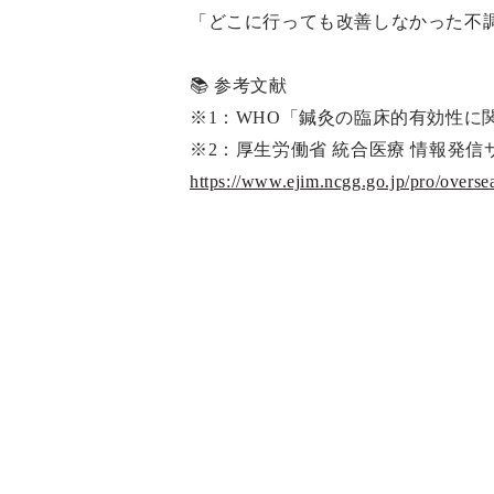
「どこに行っても改善しなかった不
📚 参考文献
※1：WHO「鍼灸の臨床的有効性に
※2：厚生労働省 統合医療 情報発信サ
https://www.ejim.ncgg.go.jp/pro/overse