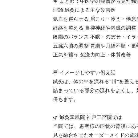
🔶 まとめ：中医学の観点から見た
理論 鍼灸による主な改善例
気血を巡らせる 肩こり・冷え・倦怠
経絡を整える 自律神経や内臓の調整
陰陽のバランス 不眠・のぼせ・イラ
五臓六腑の調整 胃腸や月経不順・更
正気を補う 免疫力向上・体質改善
💬 イメージしやすい例え話
鍼灸は、体の中を流れる“川”を整え
詰まっている部分の流れをよくし、
保ちます。
🌿 鍼灸翠風院 神戸三宮院では
当院では、患者様の症状の背後にあ
見を融合させたオーダーメイドの施