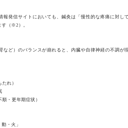
」情報発信サイトにおいても、鍼灸は「慢性的な疼痛に対し
ます（※2）。
腎など）のバランスが崩れると、内臓や自律神経の不調が
もたれ）
眠
不順・更年期症状）
・動・火」